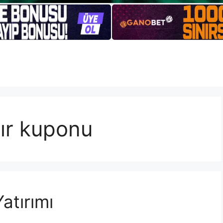
zır kuponu
atırımı