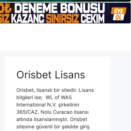
Orisbet Lisans
Orisbet, lisanslı bir sitedir. Lisans
bilgileri ise; WL of WAS
International N.V. şirketinin
365/CAZ. Nolu Curacao lisansı
altında lisanslanmıştır. Orisbet
sitesine güvenli bir şekilde giriş