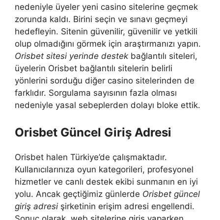
nedeniyle üyeler yeni casino sitelerine geçmek
zorunda kaldı. Birini seçin ve sınavı geçmeyi
hedefleyin. Sitenin güvenilir, güvenilir ve yetkili
olup olmadığını görmek için araştırmanızı yapın.
Orisbet sitesi yerinde destek
bağlantılı siteleri,
üyelerin Orisbet bağlantılı sitelerin belirli
yönlerini sorduğu diğer casino sitelerinden de
farklıdır. Sorgulama sayısının fazla olması
nedeniyle yasal sebeplerden dolayı bloke ettik.
Orisbet Güncel Giriş Adresi
Orisbet halen Türkiye’de çalışmaktadır.
Kullanıcılarınıza oyun kategorileri, profesyonel
hizmetler ve canlı destek ekibi sunmanın en iyi
yolu. Ancak geçtiğimiz günlerde
Orisbet güncel
giriş adresi
şirketinin erişim adresi engellendi.
Sonuç olarak, web sitelerine giriş yaparken