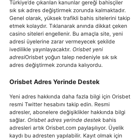
Türkiye’de çıkarılan kanunlar gereği bahisçiler
sık ​​sık adres değiştirmek zorunda kalmaktadır.
Genel olarak, yüksek trafikli bahis sitelerini takip
etmek kolaydır. Tıklanarak anında dikkat çeken
casino siteleri engellenir. Bu amaçla site, yeni
adresi üyelerine zarar vermeyecek şekilde
ivedilikle yayınlayacaktır.
Orisbet yeni
adresi
Orisbet yoğun talep nedeniyle sık sık
adres değiştirmek zorunda kalıyordu.
Orisbet Adres Yerinde Destek
Yeni adres hakkında daha fazla bilgi için Orisbet
resmi Twitter hesabını takip edin. Resmi
adresler, abonelere değişiklikler hakkında bilgi
sağlar.
Orisbet adres yerinde destek
bahis
adresleri artık Orisbet.com paylaşılıyor. Üyelik
kaydı bu adresten yapılabilir. Kayıt olmak için