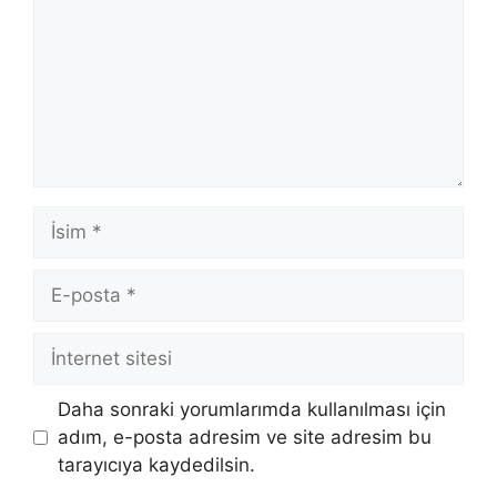
İsim
E-
posta
İnternet
sitesi
Daha sonraki yorumlarımda kullanılması için
adım, e-posta adresim ve site adresim bu
tarayıcıya kaydedilsin.