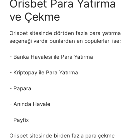
Orisbet Para Yatırma
ve Çekme
Orisbet sitesinde dörtden fazla para yatırma
seçeneği vardır bunlardan en popülerleri ise;
- Banka Havalesi ile Para Yatırma
- Kriptopay ile Para Yatırma
- Papara
- Anında Havale
- Payfix
Orisbet sitesinde birden fazla para çekme