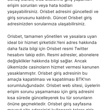
erişim sorunları veya hata kodları
yaşayabilirsiniz. Orisbet adresini güncelledi ve
giriş sorusunu kaldırdı. Güncel Orisbet giriş
adresinizden sorularınıza ulaşabilirsiniz.
Orisbet, tamamen yönetilen ve yasalara uyan
ideal bir hizmet şirketidir.Yeni adres hakkında
daha fazla bilgi için Orisbet resmi Twitter
hesabını takip edin. Resmi adresler, abonelere
değişiklikler hakkında bilgi sağlar. Ancak
ülkemizde casinoların hizmet vermesi kanunen
yasaklanmıştır. Orisbet giriş adresinin bu
amaçla kapatılması ve kapatılması BTK’nın
sorumluluğundadır. Orisbet web sitesi, üyelerin
erişim sorunu yaşamaması için giriş adresini
kısa sürede güncelleyerek bu tür sorunların
önüne geçmektedir. Orisbet giriş sayfasına
mevcut site adresinizi kullanarak tekrar giriş