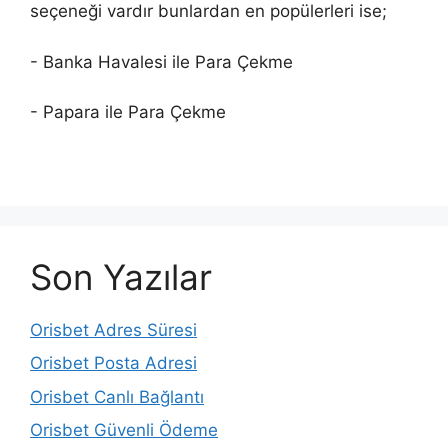
seçeneği vardır bunlardan en popülerleri ise;
- Banka Havalesi ile Para Çekme
- Papara ile Para Çekme
Son Yazılar
Orisbet Adres Süresi
Orisbet Posta Adresi
Orisbet Canlı Bağlantı
Orisbet Güvenli Ödeme