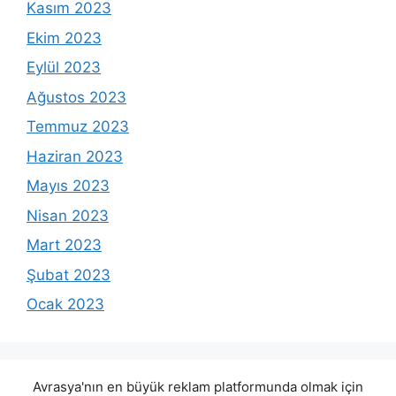
Kasım 2023
Ekim 2023
Eylül 2023
Ağustos 2023
Temmuz 2023
Haziran 2023
Mayıs 2023
Nisan 2023
Mart 2023
Şubat 2023
Ocak 2023
Avrasya'nın en büyük reklam platformunda olmak için