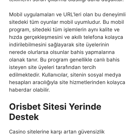
Mobil uygulamaları ve URL’leri olan bu deneyimli
sitedeki tüm oyunlar mobil uyumludur. Bu mobil
program, sitedeki tüm işlemlerin aynı kalite ve
hızda gerçekleşmesini ve akıllı telefona kolayca
indirilebilmesini sağlayarak site üyelerinin
nerede olurlarsa olsunlar bahis yapmalarına
olanak tanır. Bu program genellikle canlı bahis
isteyen site üyeleri tarafından tercih
edilmektedir. Kullanıcılar, sitenin sosyal medya
hesapları aracılığıyla site hizmetlerinden kolayca
haberdar olabilir.
Orisbet Sitesi Yerinde
Destek
Casino sitelerine karşı artan güvensizlik