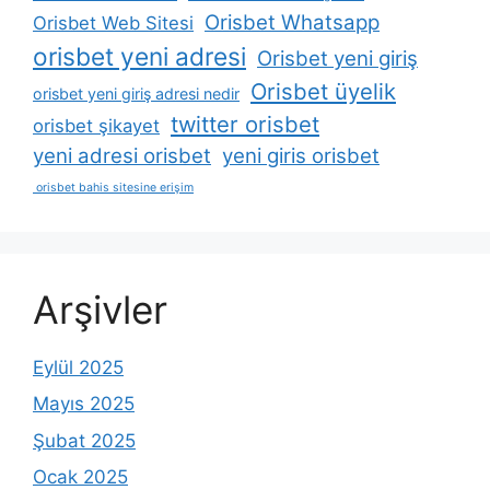
Orisbet Whatsapp
Orisbet Web Sitesi
orisbet yeni adresi
Orisbet yeni giriş
Orisbet üyelik
orisbet yeni giriş adresi nedir
twitter orisbet
orisbet şikayet
yeni adresi orisbet
yeni giris orisbet
orisbet bahis sitesine erişim
Arşivler
Eylül 2025
Mayıs 2025
Şubat 2025
Ocak 2025