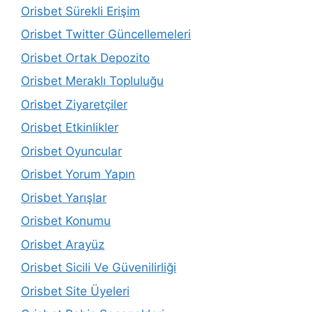
Orisbet Sürekli Erişim
Orisbet Twitter Güncellemeleri
Orisbet Ortak Depozito
Orisbet Meraklı Topluluğu
Orisbet Ziyaretçiler
Orisbet Etkinlikler
Orisbet Oyuncular
Orisbet Yorum Yapın
Orisbet Yarışlar
Orisbet Konumu
Orisbet Arayüz
Orisbet Sicili Ve Güvenilirliği
Orisbet Site Üyeleri