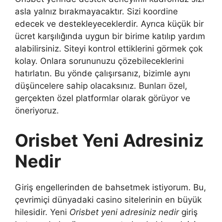
asla yalnız bırakmayacaktır. Sizi koordine
edecek ve destekleyeceklerdir. Ayrıca küçük bir
ücret karşılığında uygun bir birime katılıp yardım
alabilirsiniz. Siteyi kontrol ettiklerini görmek çok
kolay. Onlara sorununuzu çözebileceklerini
hatırlatın. Bu yönde çalışırsanız, bizimle aynı
düşüncelere sahip olacaksınız. Bunları özel,
gerçekten özel platformlar olarak görüyor ve
öneriyoruz.
Orisbet Yeni Adresiniz
Nedir
Giriş engellerinden de bahsetmek istiyorum. Bu,
çevrimiçi dünyadaki casino sitelerinin en büyük
hilesidir. Yeni
Orisbet yeni adresiniz nedir
giriş