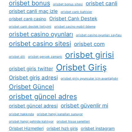
orisbet bonus
orisbet canli
orisbet bonus sitesi
orisbet canli maç izle
orisbet canlı bahisler
Orisbet Canlı Destek
orisbet canlı casino
orisbet canlı destek i̇letişimi
orisbet casino mobil ödeme
orisbet casino oyunları
orisbet casino oyunları sayfası
orisbet casino sitesi
orisbet com
orisbet girisi
orisbet dili
orisbet gerçek zamanlı
Orisbet Giriş
orisbet giris twitter
Orisbet giriş adresi
orisbet giriş oyuncular için avantajlıdır
Orisbet Güncel
orisbet güncel adres
orisbet güvenlir mi
orisbet güncel adresi
orisbet hakkında
orisbet hangi kanalları sunuyor
orisbet hangi şehirde katılıyor
orisbet hisse senetleri
Orisbet Hizmetleri
orisbet hızlı giriş
orisbet instagram