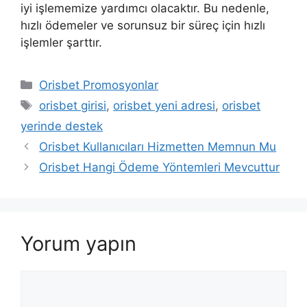
iyi işlememize yardımcı olacaktır. Bu nedenle,
hızlı ödemeler ve sorunsuz bir süreç için hızlı
işlemler şarttır.
Kategoriler
Orisbet Promosyonlar
Etiketler
orisbet girisi
,
orisbet yeni adresi
,
orisbet
yerinde destek
Orisbet Kullanıcıları Hizmetten Memnun Mu
Orisbet Hangi Ödeme Yöntemleri Mevcuttur
Yorum yapın
Yorum