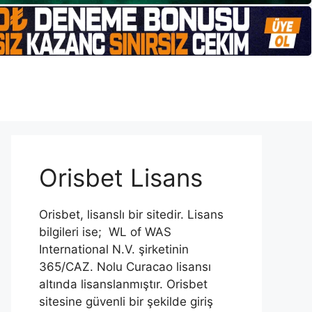
Orisbet Lisans
Orisbet, lisanslı bir sitedir. Lisans
bilgileri ise; WL of WAS
International N.V. şirketinin
365/CAZ. Nolu Curacao lisansı
altında lisanslanmıştır. Orisbet
sitesine güvenli bir şekilde giriş