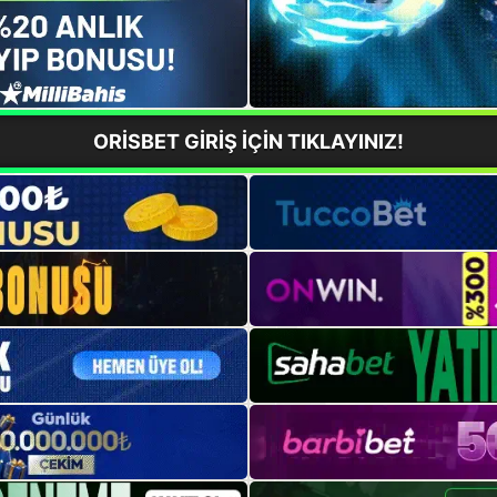
ORİSBET GİRİŞ İÇİN TIKLAYINIZ!