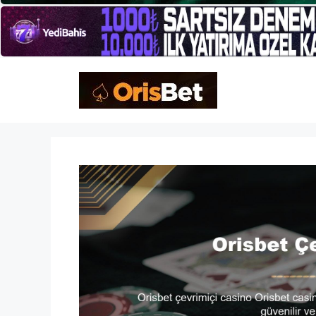
İçeriğe
atla