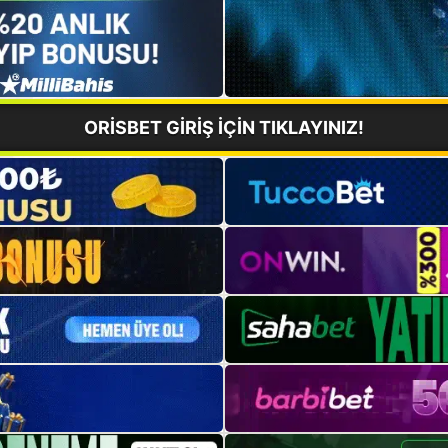
ORİSBET GİRİŞ İÇİN TIKLAYINIZ!