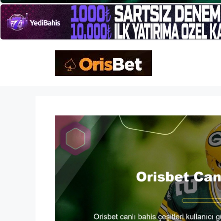
İçeriğe
atla