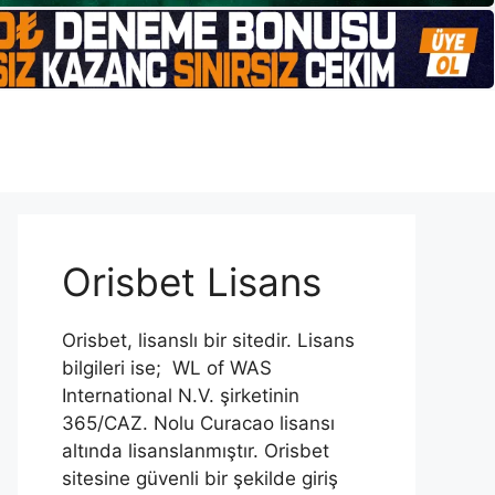
Orisbet Lisans
Orisbet, lisanslı bir sitedir. Lisans
bilgileri ise; WL of WAS
International N.V. şirketinin
365/CAZ. Nolu Curacao lisansı
altında lisanslanmıştır. Orisbet
sitesine güvenli bir şekilde giriş