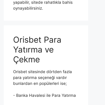
yapabilir, sitede rahatlıkla bahis
oynayabilirsiniz.
Orisbet Para
Yatırma ve
Çekme
Orisbet sitesinde dörtden fazla
para yatırma seçeneği vardır
bunlardan en popülerleri ise;
- Banka Havalesi ile Para Yatırma