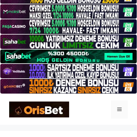
İçeriğe
atla
Menü