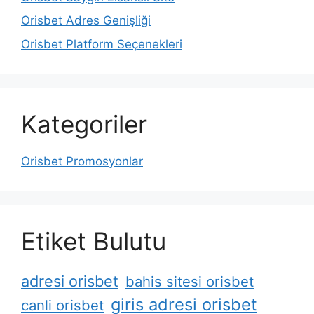
Orisbet Adres Genişliği
Orisbet Platform Seçenekleri
Kategoriler
Orisbet Promosyonlar
Etiket Bulutu
adresi orisbet
bahis sitesi orisbet
giris adresi orisbet
canli orisbet