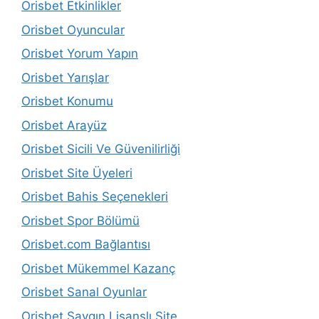
Orisbet Etkinlikler
Orisbet Oyuncular
Orisbet Yorum Yapın
Orisbet Yarışlar
Orisbet Konumu
Orisbet Arayüz
Orisbet Sicili Ve Güvenilirliği
Orisbet Site Üyeleri
Orisbet Bahis Seçenekleri
Orisbet Spor Bölümü
Orisbet.com Bağlantısı
Orisbet Mükemmel Kazanç
Orisbet Sanal Oyunlar
Orisbet Saygın Lisanslı Site