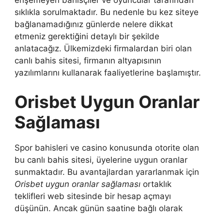
erişemeyen bahisçiler ve oyuncular tarafından
sıklıkla sorulmaktadır. Bu nedenle bu kez siteye
bağlanamadığınız günlerde nelere dikkat
etmeniz gerektiğini detaylı bir şekilde
anlatacağız. Ülkemizdeki firmalardan biri olan
canlı bahis sitesi, firmanın altyapısının
yazılımlarını kullanarak faaliyetlerine başlamıştır.
Orisbet Uygun Oranlar
Sağlaması
Spor bahisleri ve casino konusunda otorite olan
bu canlı bahis sitesi, üyelerine uygun oranlar
sunmaktadır. Bu avantajlardan yararlanmak için
Orisbet uygun oranlar sağlaması
ortaklık
teklifleri web sitesinde bir hesap açmayı
düşünün. Ancak günün saatine bağlı olarak