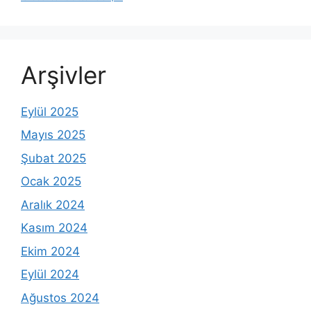
Arşivler
Eylül 2025
Mayıs 2025
Şubat 2025
Ocak 2025
Aralık 2024
Kasım 2024
Ekim 2024
Eylül 2024
Ağustos 2024