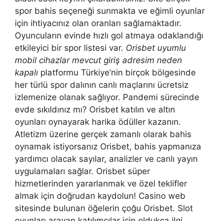
spor bahis seçeneği sunmakta ve eğimli oyunlar
için ihtiyacınız olan oranları sağlamaktadır.
Oyuncuların evinde hızlı gol atmaya odaklandığı
etkileyici bir spor listesi var.
Orisbet uyumlu
mobil cihazlar mevcut giriş adresim neden
kapalı
platformu Türkiye’nin birçok bölgesinde
her türlü spor dalının canlı maçlarını ücretsiz
izlemenize olanak sağlıyor. Pandemi sürecinde
evde sıkıldınız mı? Orisbet katılın ve altın
oyunları oynayarak harika ödüller kazanın.
Atletizm üzerine gerçek zamanlı olarak bahis
oynamak istiyorsanız Orisbet, bahis yapmanıza
yardımcı olacak sayılar, analizler ve canlı yayın
uygulamaları sağlar. Orisbet süper
hizmetlerinden yararlanmak ve özel teklifler
almak için doğrudan kaydolun! Casino web
sitesinde bulunan öğelerin çoğu Orisbet. Slot
oyunları arayan katılımcılar için oldukça ilgi