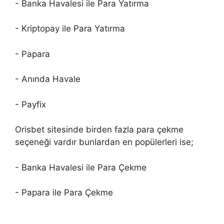
- Banka Havalesi ile Para Yatırma
- Kriptopay ile Para Yatırma
- Papara
- Anında Havale
- Payfix
Orisbet sitesinde birden fazla para çekme
seçeneği vardır bunlardan en popülerleri ise;
- Banka Havalesi ile Para Çekme
- Papara ile Para Çekme